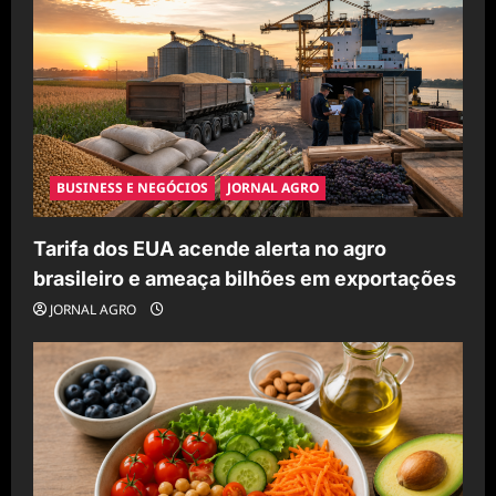
t
i
o
n
BUSINESS E NEGÓCIOS
JORNAL AGRO
Tarifa dos EUA acende alerta no agro
brasileiro e ameaça bilhões em exportações
JORNAL AGRO