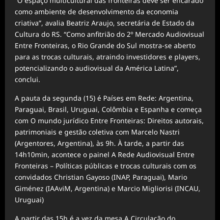
“O espaço multicultural das fronteiras deve ser encarado
como ambiente de desenvolvimento da economia
criativa”, avalia Beatriz Araujo, secretária de Estado da
Cultura do RS. “Como anfitrião do 2º Mercado Audiovisual
Entre Fronteiras, o Rio Grande do Sul mostra-se aberto
para as trocas culturais, atraindo investidores e players,
potencializando o audiovisual da América Latina”,
conclui.
A pauta da segunda (15) é Países em Rede: Argentina,
Paraguai, Brasil, Uruguai, Colômbia e Espanha e começa
com O mundo jurídico Entre Fronteiras: Direitos autorais,
patrimoniais e gestão coletiva com Marcelo Nastri
(Argentores, Argentina), às 9h. À tarde, a partir das
14h10min, acontece o painel A Rede Audiovisual Entre
Fronteiras – Políticas públicas e trocas culturais com os
convidados Christian Gayoso (INAP, Paraguai), Mario
Giménez (IAAviM, Argentina) e Marcio Migliorisi (INCAU,
Uruguai)
A partir das 15h é a vez da mesa A Circulação do