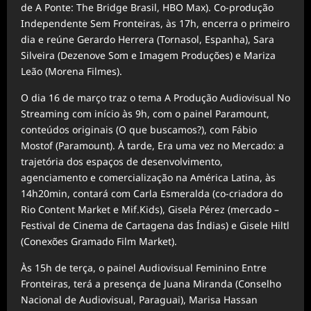
de A Ponte: The Bridge Brasil, HBO Max). Co-produção
Independente Sem Fronteiras, às 17h, encerra o primeiro
dia e reúne Gerardo Herrera (Tornasol, Espanha), Sara
Silveira (Dezenove Som e Imagem Produções) e Mariza
Leão (Morena Filmes).
O dia 16 de março traz o tema A Produção Audiovisual No
Streaming com início às 9h, com o painel Paramount,
conteúdos originais (O que buscamos?), com Fábio
Mostof
(Paramount). À tarde, Era uma vez no Mercado: a
trajetória dos espaços de desenvolvimento,
agenciamento e comercialização na América Latina, às
14h20min, contará com Carla Esmeralda (co-criadora do
Rio Content
Market
e Mif.Kids), Gisela Pérez (mercado –
Festival de Cinema de Cartagena das Índias) e Gisele Hiltl
(Conexões Gramado Film
Market
).
Às 15h de terça, o painel Audiovisual Feminino Entre
Fronteiras, terá a presença de Juana Miranda (Conselho
Nacional de Audiovisual,
Paraguai),
Marisa Hassan