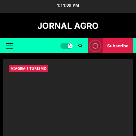
Skip
1:11:10 PM
to
content
JORNAL AGRO
Subscribe
Primary
Menu
VIAGEM E TURISMO