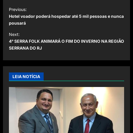
P
Previous:
o
Hotel voador poderá hospedar até 5 mil pessoas e nunca
s
pousará
t
Next:
4° SERRA FOLK ANIMARÁ O FIM DO INVERNO NA REGIÃO
n
SERRANA DO RJ
a
v
i
LEIA NOTÍCIA
g
a
t
i
o
n