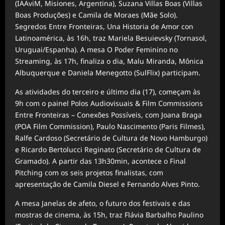
(IAAviM,
Misiones, Argentina), Suzana Villas Boas (Villas
Boas Produções) e Camila de Moraes (Mãe Solo).
Segredos Entre Fronteiras, Una Historia de Amor con
Latinoamérica, às 16h, traz Mariela
Besuievsky
(Tornasol,
Uruguai/Espanha). A mesa O Poder Feminino no
Streaming, às 17h, finaliza o dia, Malu Miranda, Mônica
Albuquerque e Daniela Menegotto (SulFlix) participam.
As atividades do terceiro e último dia (17), começam às
9h com o painel Polos Audiovisuais & Film Commissions
Entre Fronteiras – Conexões Possíveis, com Joana Braga
(POA Film Commission), Paulo Nascimento (Paris Filmes),
Ralfe Cardoso (Secretário de Cultura de Novo Hamburgo)
e Ricardo Bertolucci Reginato (Secretário de Cultura de
Gramado). A partir das 13h30min, acontece o Final
Pitching com os seis projetos finalistas, com
apresentação de Camila Diesel e Fernando Alves Pinto.
A mesa Janelas de afeto, o futuro dos festivais e das
mostras de cinema, às 15h, traz Flávia Barbalho Paulino