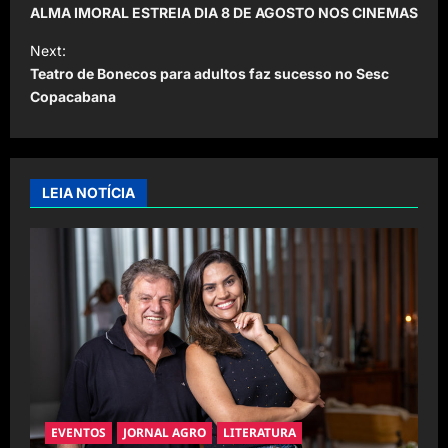
o
ALMA IMORAL ESTREIA DIA 8 DE AGOSTO NOS CINEMAS
s
Next:
t
Teatro de Bonecos para adultos faz sucesso no Sesc
Copacabana
n
a
v
i
LEIA NOTÍCIA
g
a
t
i
o
n
EVENTOS
JORNAL AGRO
LITERATURA