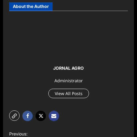
About the Author
JORNAL AGRO
Administrator
View All Posts
P
Previous: