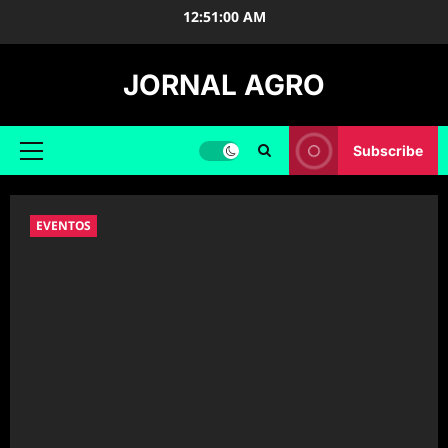
Skip
12:51:01 AM
to
content
JORNAL AGRO
Subscribe
Primary
Menu
EVENTOS