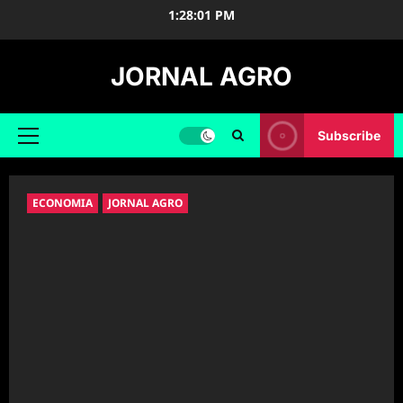
Skip
1:28:02 PM
to
content
JORNAL AGRO
Subscribe
Primary
Menu
ECONOMIA
JORNAL AGRO