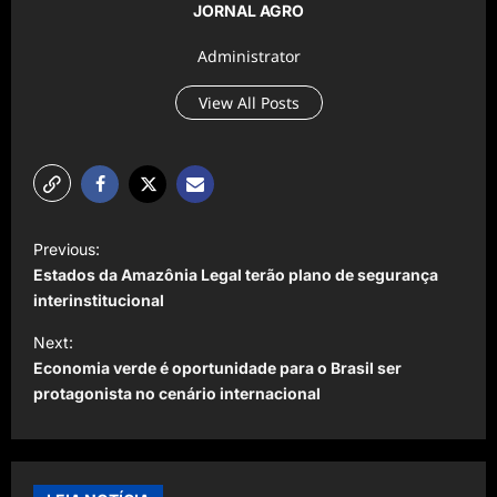
JORNAL AGRO
Administrator
View All Posts
P
Previous:
o
Estados da Amazônia Legal terão plano de segurança
s
interinstitucional
t
Next:
Economia verde é oportunidade para o Brasil ser
n
protagonista no cenário internacional
a
v
i