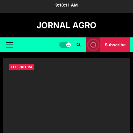
Skip
9:10:13 AM
to
content
JORNAL AGRO
Subscribe
Primary
Menu
LITERATURA