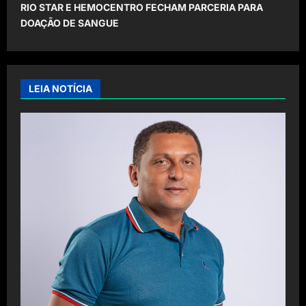
t
RIO STAR E HEMOCENTRO FECHAM PARCERIA PARA
DOAÇÃO DE SANGUE
n
a
v
i
LEIA NOTÍCIA
g
a
t
i
o
n