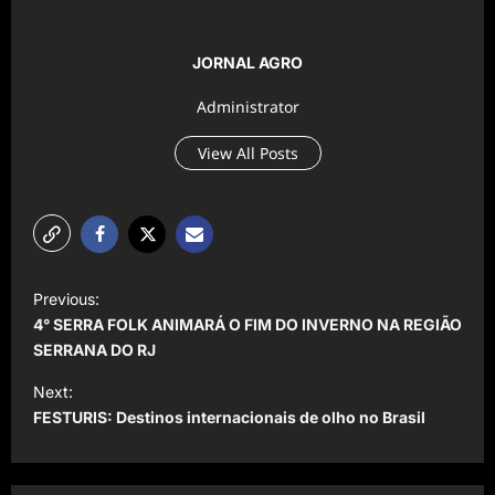
JORNAL AGRO
Administrator
View All Posts
P
Previous:
o
4° SERRA FOLK ANIMARÁ O FIM DO INVERNO NA REGIÃO
s
SERRANA DO RJ
t
Next:
FESTURIS: Destinos internacionais de olho no Brasil
n
a
v