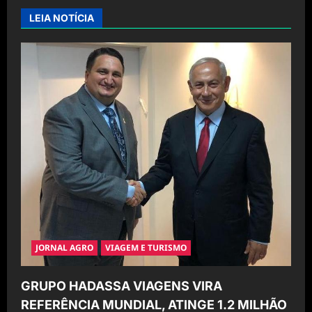
i
LEIA NOTÍCIA
g
a
t
i
o
n
JORNAL AGRO
VIAGEM E TURISMO
GRUPO HADASSA VIAGENS VIRA
REFERÊNCIA MUNDIAL, ATINGE 1.2 MILHÃO