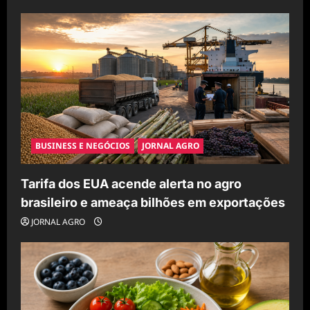
a
t
i
o
n
BUSINESS E NEGÓCIOS
JORNAL AGRO
Tarifa dos EUA acende alerta no agro
brasileiro e ameaça bilhões em exportações
JORNAL AGRO