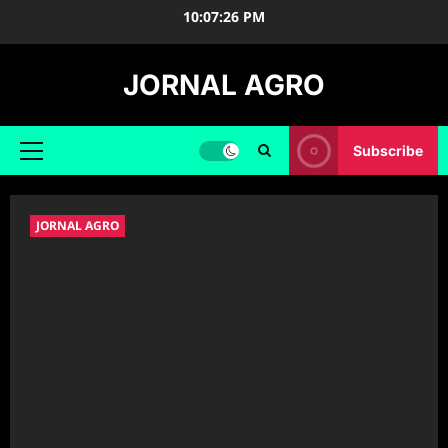
Skip
10:07:27 PM
to
content
JORNAL AGRO
Subscribe
Primary
Menu
JORNAL AGRO