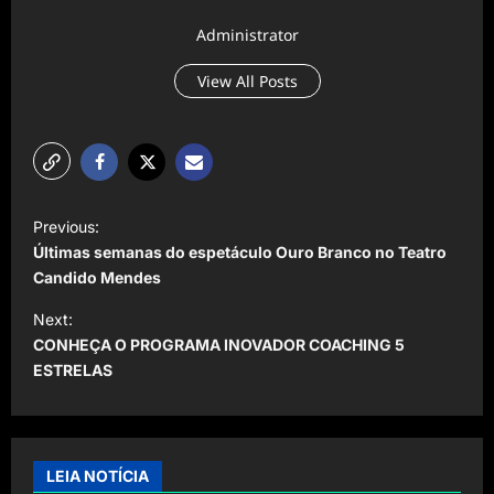
Administrator
View All Posts
P
Previous:
o
Últimas semanas do espetáculo Ouro Branco no Teatro
s
Candido Mendes
t
Next:
CONHEÇA O PROGRAMA INOVADOR COACHING 5
n
ESTRELAS
a
v
i
LEIA NOTÍCIA
g