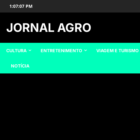
Skip
1:07:08 PM
to
content
JORNAL AGRO
CULTURA
ENTRETENIMENTO
VIAGEM E TURISMO
NOTÍCIA