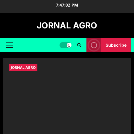
Skip
7:47:03 PM
to
content
JORNAL AGRO
Subscribe
Primary
Menu
JORNAL AGRO