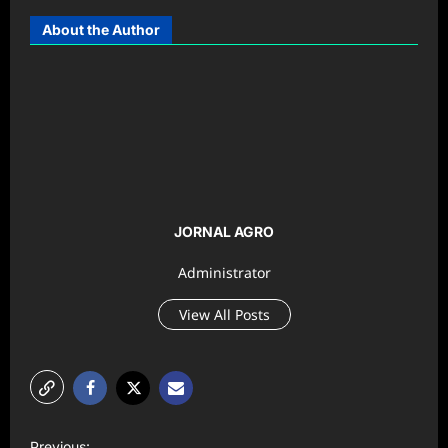
About the Author
JORNAL AGRO
Administrator
View All Posts
P
Previous: