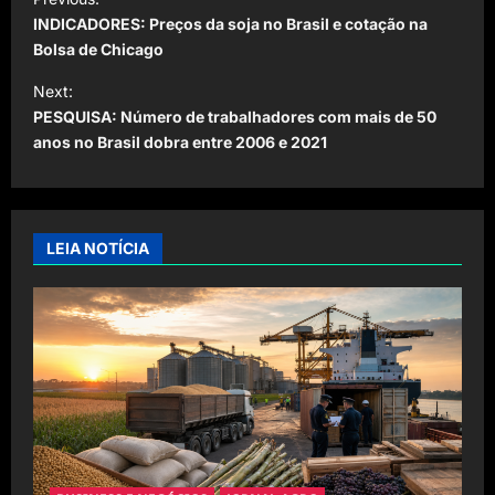
o
INDICADORES: Preços da soja no Brasil e cotação na
s
Bolsa de Chicago
t
Next:
PESQUISA: Número de trabalhadores com mais de 50
n
anos no Brasil dobra entre 2006 e 2021
a
v
i
LEIA NOTÍCIA
g
a
t
i
o
n