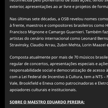
reconhecida pelo pioneirismo de suas ações, tendo sid
exterior, apresentações ao ar livre e projetos de form
Nas últimas sete décadas, a OSB revelou nomes como 
à frente, maestros e compositores brasileiros como He
Francisco Mignone e Camargo Guarnieri. Também faz p
artistas do cenário internacional como Leonard Bernst
Stravinsky, Claudio Arrau, Zubin Mehta, Lorin Maazel 
Composta atualmente por mais de 70 músicos brasil
regular de concertos, apresentações especiais e açõ
responsabilidade social e democratização de acesso à 
com a Lei Federal de Incentivo à Cultura, tem a NTS
Vale, Brookfield e Eneva como patrocinadoras e Elet
apoiadores culturais e institucionais.
SOBRE O MAESTRO EDUARDO PEREIRA: