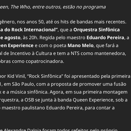
Queen, The Who, entre outros, estão no programa
gênero, nos anos 50, até os hits de bandas mais recentes.
ia do Rock Internacional”
, que a
Orquestra Sinfônica
de agosto
, às 20h. Regida pelo maestro
Eduardo Pereira
, a
en Experience
e com o poeta
Mano Melo
, que fará a
al de Incentivo à Cultura e tem a NTS como mantenedora,
robras como copatrocinadora.
por Kid Vinil, “Rock Sinfônica” foi apresentado pela primeira
1, em São Paulo, com a proposta de promover uma fusão
k e a música sinfônica. Agora, em sua primeira montagem
questra, a OSB se junta à banda Queen Experience, sob a
 maestro paulistano Eduardo Pereira, para contar a
de Alexandre Daloia foram todos refeitos pelo próprio