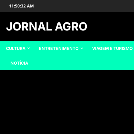
Skip
11:50:33 AM
to
content
JORNAL AGRO
CULTURA
ENTRETENIMENTO
VIAGEM E TURISMO
NOTÍCIA