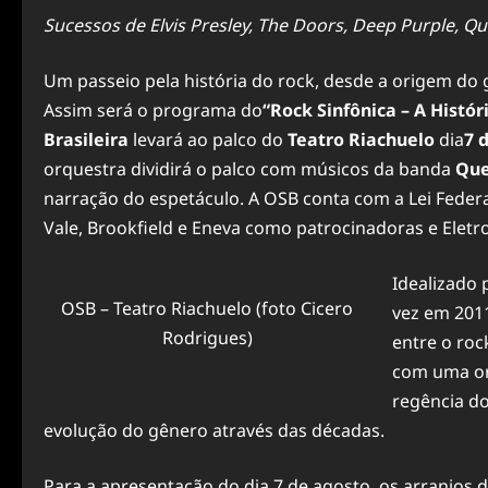
Sucessos de Elvis Presley, The Doors, Deep Purple, 
Um passeio pela história do rock, desde a origem do 
Assim será o programa do
“Rock Sinfônica – A Histór
Brasileira
levará ao palco do
Teatro Riachuelo
dia
7 
orquestra dividirá o palco com músicos da banda
Que
narração do espetáculo. A OSB conta com a Lei Feder
Vale, Brookfield e Eneva como patrocinadoras e Elet
Idealizado 
OSB – Teatro Riachuelo (foto Cicero
vez em 201
Rodrigues)
entre o roc
com uma or
regência do
evolução do gênero através das décadas.
Para a apresentação do dia 7 de agosto, os arranjos 