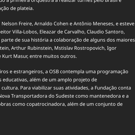
o a primeira orquestra a realizar turnês pelo Brasil e
ação de plateia.
Nelson Freire, Arnaldo Cohen e Antônio Meneses, e esteve
itor Villa-Lobos, Eleazar de Carvalho, Claudio Santoro,
arte de sua história a colaboração de alguns dos maiores
ein, Arthur Rubinstein, Mstislav Rostropovich, Igor
e Kurt Masur, entre muitos outros.
eiros e estrangeiros, a OSB contempla uma programação
es educativas, além de um amplo projeto de
cultura. Para viabilizar suas atividades, a Fundação conta
 – Nova Transportadora do Sudeste como mantenedora e a
robras como copatrocinadora, além de um conjunto de