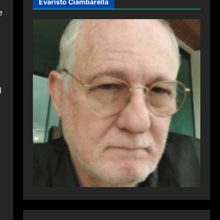
Evaristo Ciambarella
e
l