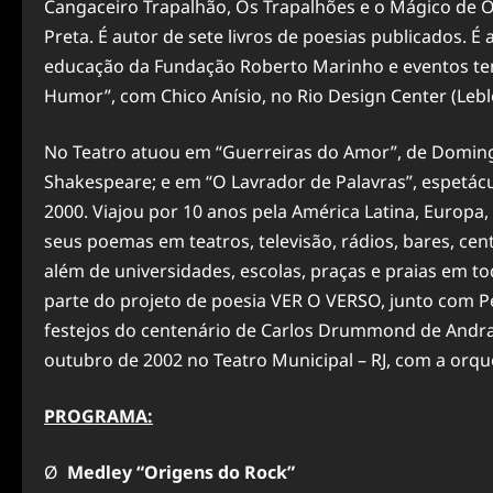
Cangaceiro Trapalhão, Os Trapalhões e o Mágico de 
Preta. É autor de sete livros de poesias publicados. É 
educação da Fundação Roberto Marinho e eventos temá
Humor”, com Chico Anísio, no Rio Design Center (Lebl
No Teatro atuou em “Guerreiras do Amor”, de Domingo
Shakespeare; e em “O Lavrador de Palavras”, espetácu
2000. Viajou por 10 anos pela América Latina, Europa, 
seus poemas em teatros, televisão, rádios, bares, cent
além de universidades, escolas, praças e praias em to
parte do projeto de poesia VER O VERSO, junto com Pe
festejos do centenário de Carlos Drummond de Andrad
outubro de 2002 no Teatro Municipal – RJ, com a orque
PROGRAMA:
Ø
Medley “Origens do Rock”