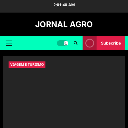
Skip
2:01:41 AM
to
content
JORNAL AGRO
Subscribe
Primary
Menu
VIAGEM E TURISMO