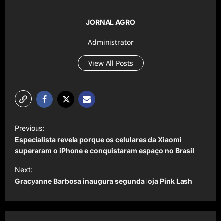
JORNAL AGRO
Administrator
View All Posts
P
Previous:
o
Especialista revela porque os celulares da Xiaomi
s
superaram o iPhone e conquistaram espaço no Brasil
t
Next:
Gracyanne Barbosa inaugura segunda loja Pink Lash
n
a
v