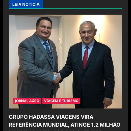
i
LEIA NOTÍCIA
g
a
t
i
o
n
JORNAL AGRO
VIAGEM E TURISMO
GRUPO HADASSA VIAGENS VIRA
REFERÊNCIA MUNDIAL, ATINGE 1.2 MILHÃO