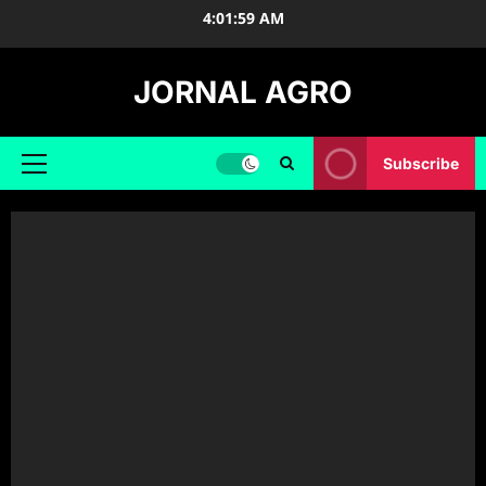
Skip
4:02:00 AM
to
content
JORNAL AGRO
Subscribe
Primary
Menu